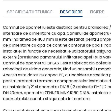
SPECIFICATII TEHNICE
DESCRIERE
FISIERE
Caminul de apometru este destinat pentru bransarea / 
interioare de alimentare cu apa. Caminul de apometru 
mm, inaltimea de 1100 mm si este destinat pentru amplas
de alimentare cu apa, ce contine contorul de apa si ro
instalatiei, in functie de necesitatile utilizatorului, asig
externi (presiunea pamantului, infiltrarea apei) si la va
Caminul de apometru QPLAST este fabricat din polietilen
tehnologii de ultima generatie, fiind un ansamblu monobl
Acesta este dotat cu capac PE, cu inchidere ermetica pri
pentru protectia termica a componentelor instalatiei d
cu instalatie 1/2" si apometru DN15 ( 2 robinete FI-FI, 
DN.20mm, apometru ZENNER MNK R160 DN15, instalata in "
apometrului, usurinta si siguranta in montare.
Ca si avantaje sunt necesare de mentionat si urmatoare