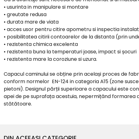
• usurinta in manipulare si montare
• greutate redusa
• durata mare de viata
• acces usor pentru citire apometru si inspectia instalat
• posibilitatea citirii contoarelor de la distanta (prin und
• rezistenta chimica excelenta
• rezistenta buna la temperaturi joase, impact si șocuri
• rezistenta mare la coroziune si uzura.
Capacul caminului se obține prin același proces de fabric
conform normelor EN-124 in categoria A15 (zone susceptib
pietoni). Designul părții superioare a capacului este co
apei de pe suprafața acestuia, nepermițând formarea di
stătătoare.
DIN ACEEASI CATEGORIE