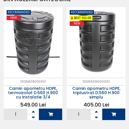
RECOMMENDED
RECOMMENDED
NEW
BEST SELLER
NEW
1005609010301
1005609000001
Camin apometru HDPE,
Camin apometru HDPE,
termoizolat D.560 H.900
triplustrat D.560 H.900
cu instalatie 3/4
simplu
549.00 Lei
405.00 Lei
Adauga in
Adauga in