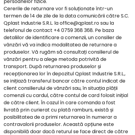
persoanelor fizice.
Cererile de returnare vor fi soluționate într-un
termen de 14 de zile de la data comunicării către S.C.
Qplast Industrie S.R.L. la
office@qplast.ro
sau la
telefonul de contact
+4 0759 368 368
. Pe baza
detaliilor de identificare a comenzii, un consilier de
vânzări vă va indica modalitatea de returnare a
produselor. Vă rugăm să consultați consilierul de
vânzări pentru a alege metoda potrivită de
transport. După returnarea produselor și
recepționarea lor în depozitul Qplast Industrie S.R.L.,
se inițiază transferul bancar către contul indicat de
client consilierului de vânzări sau, în situația plății
comenzii cu cardul, către contul de card folosit inițial
de către client. În cazul în care comanda a fost
livrată prin curierat cu plată ramburs, există și
posibilitatea de a primi returnarea în numerar a
contravalorii produselor. Această opțiune este
disponibilă doar dacă returul se face direct de către