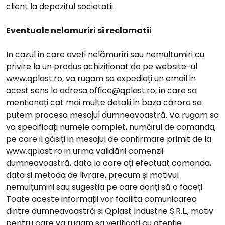
client la depozitul societatii.
Eventuale nelamuriri si reclamatii
In cazul in care aveți nelămuriri sau nemultumiri cu
privire la un produs achiziționat de pe website-ul
www.qplast.ro
, va rugam sa expediați un email in
acest sens la adresa
office@qplast.ro
, in care sa
menționați cat mai multe detalii in baza cărora sa
putem procesa mesajul dumneavoastră. Va rugam sa
va specificați numele complet, numărul de comanda,
pe care il găsiți in mesajul de confirmare primit de la
www.qplast.ro
in urma validării comenzii
dumneavoastră, data la care ați efectuat comanda,
data si metoda de livrare, precum și motivul
nemulțumirii sau sugestia pe care doriți să o faceți.
Toate aceste informații vor facilita comunicarea
dintre dumneavoastră si Qplast Industrie S.R.L., motiv
pentru care va rugam sa verificați cu atenție