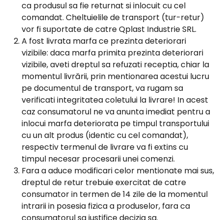
ca produsul sa fie returnat si inlocuit cu cel
comandat. Cheltuielile de transport (tur-retur)
vor fi suportate de catre Qplast Industrie SRL.
A fost livrata marfa ce prezinta deteriorari
vizibile: daca marfa primita prezinta deteriorari
vizibile, aveti dreptul sa refuzati receptia, chiar la
momentul livrării, prin mentionarea acestui lucru
pe documentul de transport, va rugam sa
verificati integritatea coletului la livrare! In acest
caz consumatorul ne va anunta imediat pentru a
inlocui marfa deteriorata pe timpul transportului
cu un alt produs (identic cu cel comandat),
respectiv termenul de livrare va fi extins cu
timpul necesar procesarii unei comenzi.
Fara a aduce modificari celor mentionate mai sus,
dreptul de retur trebuie exercitat de catre
consumator in termen de 14 zile de la momentul
intrarii in posesia fizica a produselor, fara ca
consumatorul sa justifice decizia sa.