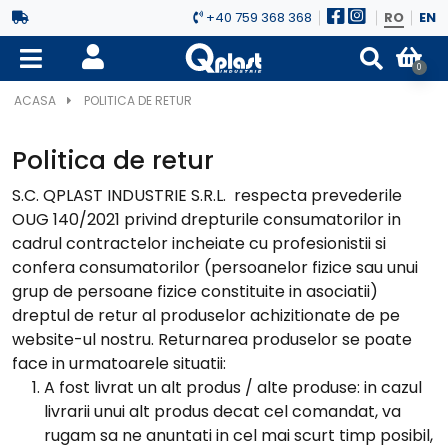
+40 759 368 368
RO
EN
0
ACASA
POLITICA DE RETUR
Politica de retur
S.C. QPLAST INDUSTRIE S.R.L. respecta prevederile
OUG 140/2021 privind drepturile consumatorilor in
cadrul contractelor incheiate cu profesionistii si
confera consumatorilor (persoanelor fizice sau unui
grup de persoane fizice constituite in asociatii)
dreptul de retur al produselor achizitionate de pe
website-ul nostru. Returnarea produselor se poate
face in urmatoarele situatii:
A fost livrat un alt produs / alte produse: in cazul
livrarii unui alt produs decat cel comandat, va
rugam sa ne anuntati in cel mai scurt timp posibil,