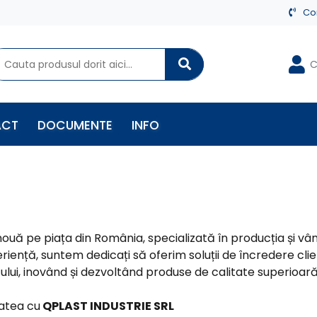
Co
C
ACT
DOCUMENTE
INFO
uă pe piața din România, specializată în producția și vâ
ență, suntem dedicați să oferim soluții de încredere clien
icului, inovând și dezvoltând produse de calitate superioară
tatea cu
QPLAST INDUSTRIE SRL