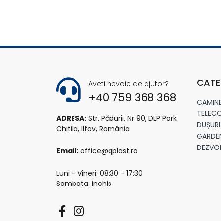
CATE
Aveti nevoie de ajutor?
+40 759 368 368
CAMIN
TELECO
ADRESA:
Str. Pădurii, Nr 90, DLP Park
DUȘURI
Chitila, Ilfov, România
GARDE
DEZVO
Email:
office@qplast.ro
Luni - Vineri: 08:30 - 17:30
Sambata: inchis