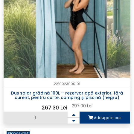
2210023000101
Duș solar grădină 100L – rezervor apă exterior, fără
curent, pentru curte, camping și piscină (negru)
297.00 Lei
267.30 Lei
Adauga in cos
RECOMANDAT