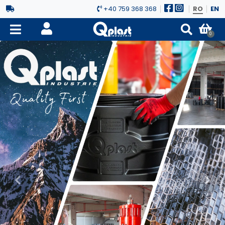
+40 759 368 368
RO
EN
0
Previous
Next