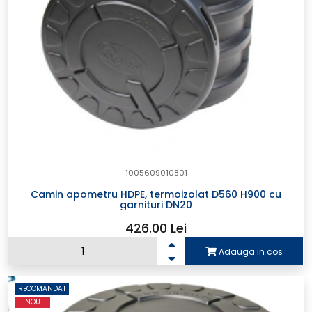
1005609010801
Camin apometru HDPE, termoizolat D560 H900 cu
garnituri DN20
426.00 Lei
×
Adauga in cos
RECOMANDAT
NOU