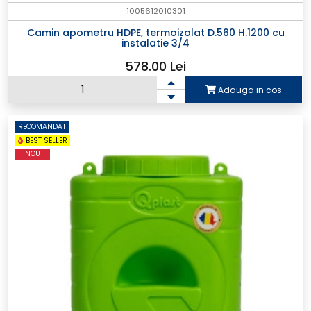
1005612010301
Camin apometru HDPE, termoizolat D.560 H.1200 cu
instalatie 3/4
578.00 Lei
Adauga in cos
RECOMANDAT
BEST SELLER
NOU