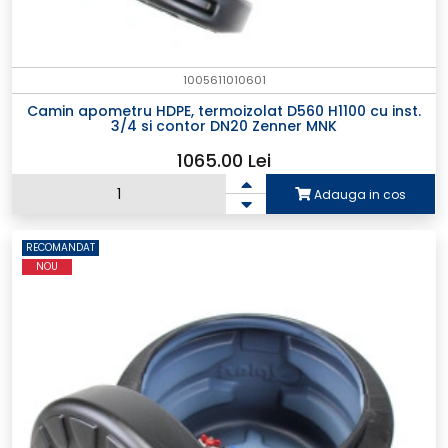
1005611010601
Camin apometru HDPE, termoizolat D560 H1100 cu inst.
3/4 si contor DN20 Zenner MNK
1065.00 Lei
Adauga in cos
RECOMANDAT
NOU