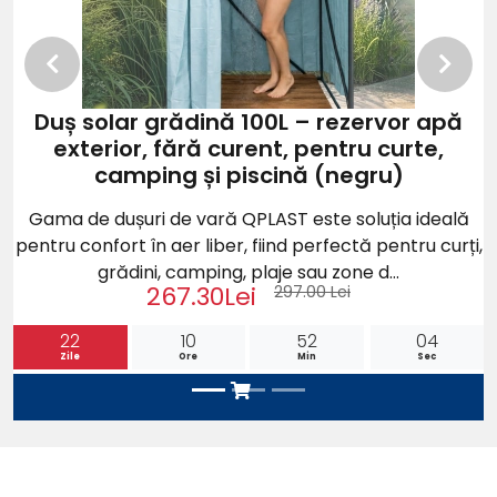
Previous
Next
Duș solar grădină 100L – rezervor apă
exterior, fără curent, pentru curte,
camping și piscină (negru)
Gama de dușuri de vară QPLAST este soluția ideală
pentru confort în aer liber, fiind perfectă pentru curți,
grădini, camping, plaje sau zone d...
267.30Lei
297.00 Lei
22
10
52
01
Zile
Ore
Min
Sec