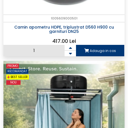
1005609000501
Camin apometru HDPE, triplustrat D560 H900 cu
garnituri DN25
417.00 Lei
Adauga in cos
PROMO
RECOMANDAT
BEST SELLER
NOU