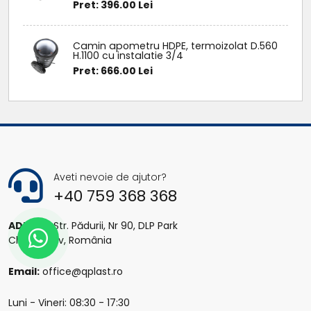
Pret: 396.00 Lei
Camin apometru HDPE, termoizolat D.560
H.1100 cu instalatie 3/4
Pret: 666.00 Lei
Aveti nevoie de ajutor?
+40 759 368 368
ADRESA:
Str. Pădurii, Nr 90, DLP Park
Chitila, Ilfov, România
Email:
office@qplast.ro
Luni - Vineri: 08:30 - 17:30