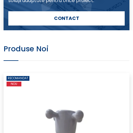
soluții adaptate pentru orice proiect.
CONTACT
Produse Noi
RECOMANDAT
NOU