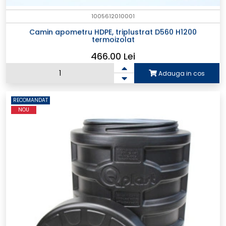
1005612010001
Camin apometru HDPE, triplustrat D560 H1200
termoizolat
466.00 Lei
Adauga in cos
RECOMANDAT
NOU