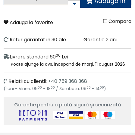
Adauga in
cos
Compara
Adauga la favorite
Retur garantat in 30 zile
Garantie 2 ani
00
Livrare standard 60
Lei
Poate ajunge la dvs. incepand de marți, 11 august 2026
Relatii cu clientii:
+40 759 368 368
00
00
00
00
(Luni - Vineri: 09
- 18
/ Sambata: 09
- 14
)
Garantie pentru o plată sigură și securizată