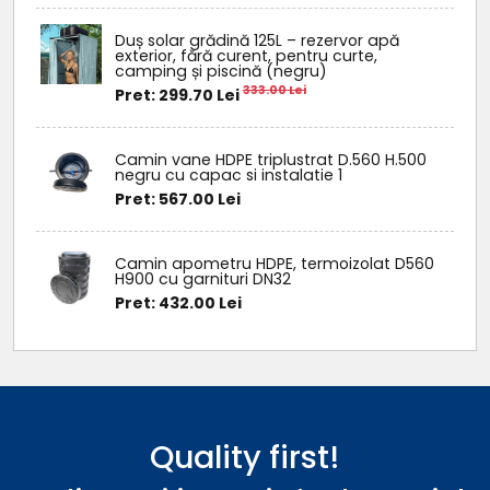
Duș solar grădină 125L – rezervor apă
exterior, fără curent, pentru curte,
camping și piscină (negru)
333.00 Lei
Pret: 299.70 Lei
Camin vane HDPE triplustrat D.560 H.500
negru cu capac si instalatie 1
Pret: 567.00 Lei
Camin apometru HDPE, termoizolat D560
H900 cu garnituri DN32
Pret: 432.00 Lei
Quality first!