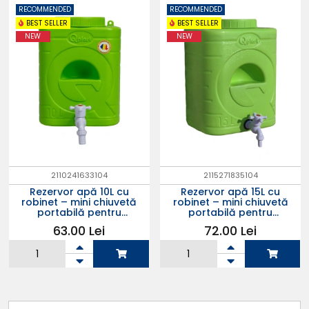
RECOMMENDED
RECOMMENDED
BEST SELLER
BEST SELLER
NEW
NEW
2110241633104
2115271835104
Rezervor apă 10L cu
Rezervor apă 15L cu
robinet – mini chiuvetă
robinet – mini chiuvetă
portabilă pentru
portabilă pentru
grădină, camping, fără
grădină, camping, fără
63.00 Lei
72.00 Lei
curent (verde)
curent (verde)
Adauga in
Adauga in