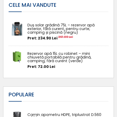
cos
cos
CELE MAI VANDUTE
Duș solar grădină 75L – rezervor apă
exterior, fără curent, pentru curte,
camping și piscină (negru)
261.00 Lei
Pret: 234.90 Lei
Rezervor apă 15L cu robinet – mini
chiuvetă portabilă pentru grădină,
camping, fără curent (verde)
Pret: 72.00 Lei
POPULARE
Camin apometru HDPE, triplustrat D.560