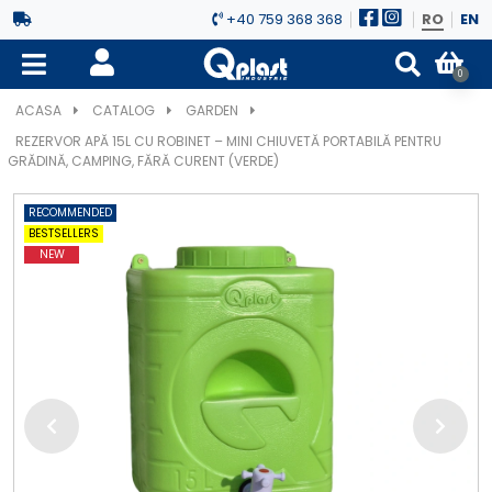
+40 759 368 368
RO
EN
0
ACASA
CATALOG
GARDEN
REZERVOR APĂ 15L CU ROBINET – MINI CHIUVETĂ PORTABILĂ PENTRU
GRĂDINĂ, CAMPING, FĂRĂ CURENT (VERDE)
RECOMMENDED
BESTSELLERS
NEW