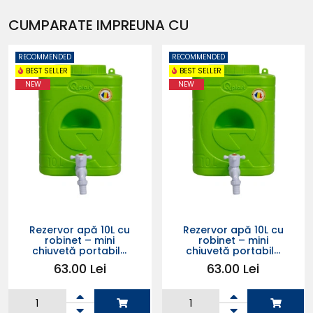
CUMPARATE IMPREUNA CU
RECOMMENDED
RECOMMENDED
BEST SELLER
BEST SELLER
NEW
NEW
Rezervor apă 10L cu
Rezervor apă 10L cu
robinet – mini
robinet – mini
chiuvetă portabilă
chiuvetă portabilă
pentru grădină,
pentru grădină,
63.00 Lei
63.00 Lei
camping, fără
camping, fără
curent (verde)
curent (verde)