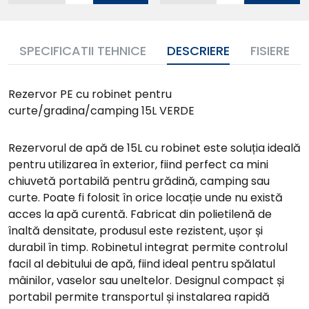
Adauga in
Adauga in
cos
cos
SPECIFICATII TEHNICE
DESCRIERE
FISIERE
Rezervor PE cu robinet pentru
curte/gradina/camping 15L VERDE
Rezervorul de apă de 15L cu robinet este soluția ideală
pentru utilizarea în exterior, fiind perfect ca mini
chiuvetă portabilă pentru grădină, camping sau
curte. Poate fi folosit în orice locație unde nu există
acces la apă curentă. Fabricat din polietilenă de
înaltă densitate, produsul este rezistent, ușor și
durabil în timp. Robinetul integrat permite controlul
facil al debitului de apă, fiind ideal pentru spălatul
mâinilor, vaselor sau uneltelor. Designul compact și
portabil permite transportul și instalarea rapidă